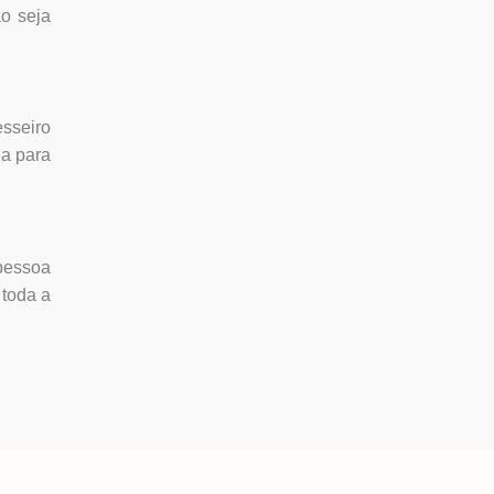
ão seja
esseiro
da para
 pessoa
 toda a