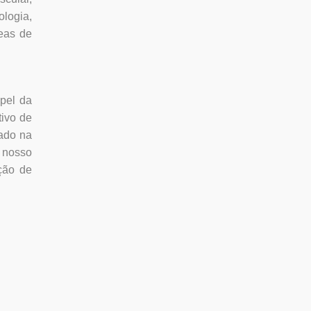
ologia,
reas de
apel da
tivo de
gado na
o nosso
ção de