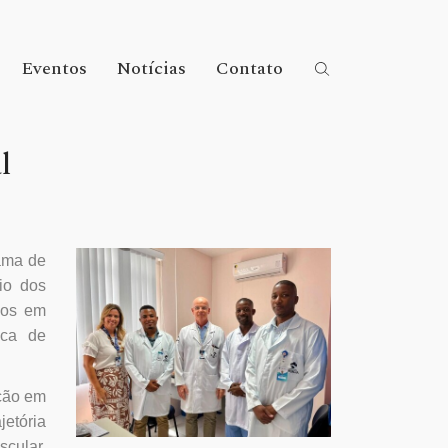
Eventos
Notícias
Contato
l
rama de
io dos
nos em
oca de
ação em
etória
scular,