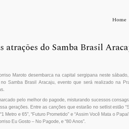
Home
s atrações do Samba Brasil Araca
orriso Maroto desembarca na capital sergipana neste sábado,
 no Samba Brasil Aracaju, evento que será realizado na Pr
as.
marcado pelo melhor do pagode, misturando sucessos consagr
sa gerações. Entre as canções que estarão no setlist estão “S
 “1 Metro e 65”, “Futuro Prometido” e “Assim Você Mata o Papai
orriso Eu Gosto – No Pagode, e “80 Anos”.