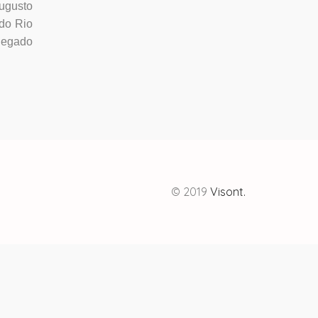
Augusto
 do Rio
legado
© 2019
Visont.