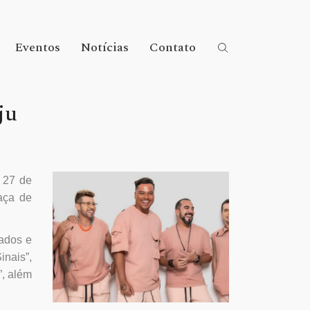
Eventos
Notícias
Contato
ju
 27 de
aça de
ados e
inais”,
”, além