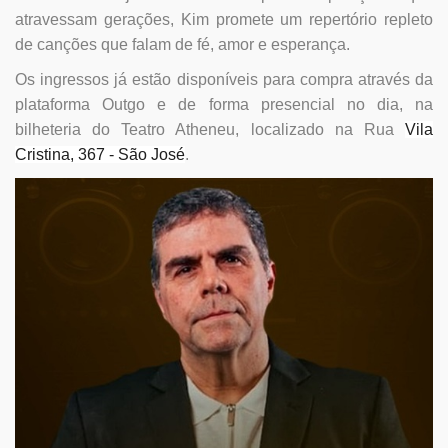
atravessam gerações, Kim promete um repertório repleto
de canções que falam de fé, amor e esperança.
Os ingressos já estão disponíveis para compra através da
plataforma Outgo e de forma presencial no dia, na
bilheteria do Teatro Atheneu, localizado na Rua
Vila
Cristina, 367 - São José
.